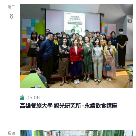
w
週三
6
s
N
a
v
i
g
05.06
高雄餐旅大學 觀光研究所-永續飲食講座
a
t
週四