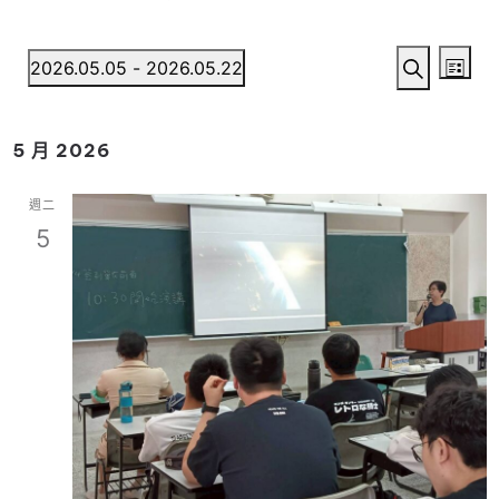
E
E
2026.05.05
 - 
2026.05.22
L
S
v
S
i
v
e
e
s
e
5 月 2026
a
e
l
t
n
r
e
週二
n
c
c
t
5
h
t
t
V
d
i
a
s
t
e
S
e
w
.
e
s