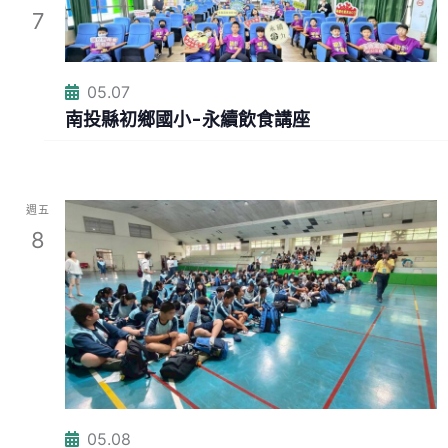
i
7
o
05.07
n
南投縣初鄉國小-永續飲食講座
週五
8
05.08