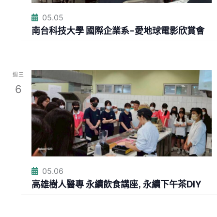
a
N
a
r
05.05
南台科技大學 國際企業系-愛地球電影欣賞會
v
c
i
h
g
週三
a
6
a
n
t
i
d
o
V
n
05.06
i
高雄樹人醫專 永續飲食講座, 永續下午茶DIY
e