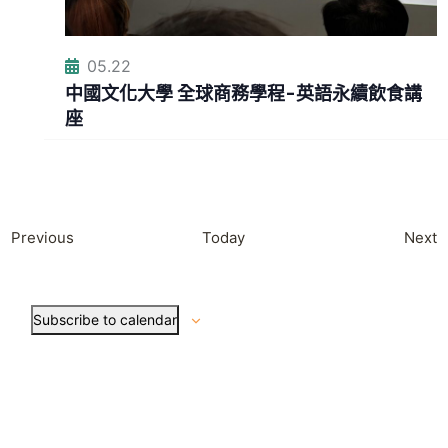
05.22
中國文化大學 全球商務學程-英語永續飲食講
座
E
E
Previous
Today
Next
v
v
e
e
Subscribe to calendar
n
n
t
t
s
s