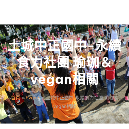
土城中正國中-永續
食力社團 瑜珈＆
vegan相關
首頁
»
Events
»
土城中正國中-永續食力社團 瑜珈＆
vegan相關